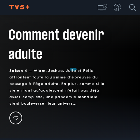
Comment devenir
adulte
Saison 4 —
Wiam, Joshua, Julia et Félix
affrontent toute la gamme d'épreuves du
passage à l'âge adulte. En plus, comme si la
vie en tant qu'adolescent n'était pas déjà
assez complexe, une pandémie mondiale
vient bouleverser leur univers...