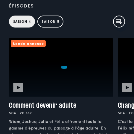
ÉPISODES
SAISON 4
SAISON 5
Bande-annonce
Comment devenir adulte
Chang
S04 | 20 sec
S04 • E0
Wiam, Joshua, Julia et Félix affrontent toute la
C'est la
gamme d'épreuves du passage à l'âge adulte. En
Félix ré