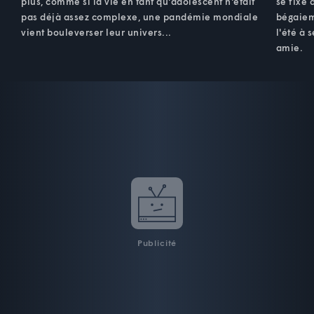
plus, comme si la vie en tant qu'adolescent n'était
se fixe 
pas déjà assez complexe, une pandémie mondiale
bégaiem
vient bouleverser leur univers...
l'été à 
amie.
Publicité