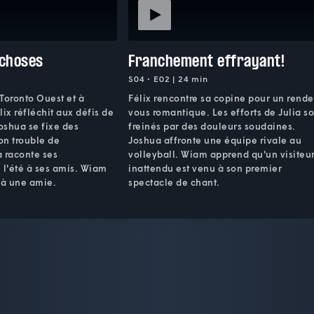
 choses
Franchement effrayant!
S04 • E02 | 24 min
 Toronto Ouest et à
Félix rencontre sa copine pour un rende
ix réfléchit aux défis de
vous romantique. Les efforts de Julia s
Joshua se fixe des
freinés par des douleurs soudaines.
son trouble de
Joshua affronte une équipe rivale au
 raconte ses
volleyball. Wiam apprend qu'un visiteu
 l'été à ses amis. Wiam
inattendu est venu à son premier
 à une amie.
spectacle de chant.