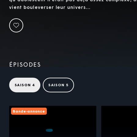
vient bouleverser leur univers...
ÉPISODES
SAISON 4
SAISON 5
Bande-annonce