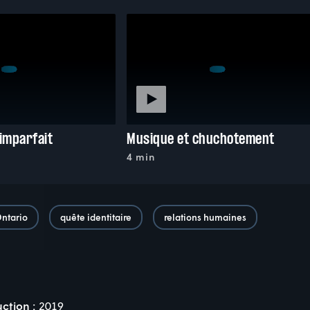
 imparfait
Musique et chuchotement
4 min
ntario
quête identitaire
relations humaines
ction :
2019