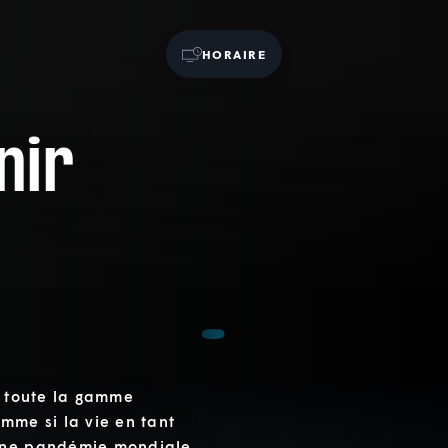
HORAIRE
nir
t toute la gamme
mme si la vie en tant
 une pandémie mondiale