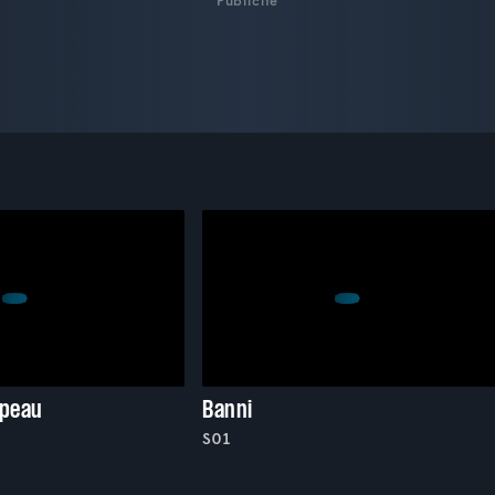
Publicité
 peau
Banni
S01