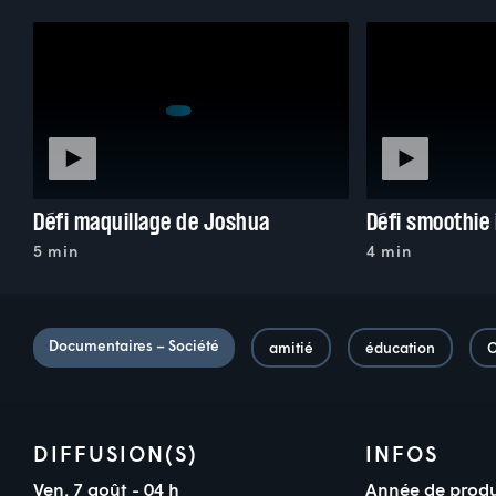
Défi maquillage de Joshua
Défi smoothie
5 min
4 min
Documentaires – Société
amitié
éducation
O
DIFFUSION(S)
INFOS
Ven. 7 août - 04 h
Année de produ