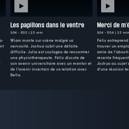
Les papillons dans le ventre
Merci de m'
S04 • E03 | 23 min
S04 • E04 | 23 mi
z-
Wiam monte sur scène malgré sa
Félix entrepren
ont
nervosité. Joshua subit une défaite
trouver un empl
difficile. Julia est soulagée de rencontrer
amie de l'about
une physiothérapeute. Félix discute de
récente fréquent
r
son avenir universitaire avec un mentor et
Joshua au sujet d
de l'avenir incertain de sa relation avec
d'une réunion te
Bella.