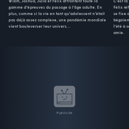
Wiam, Joshua, Julia et Félix affrontent toute la
C'est la
gamme d'épreuves du passage à l'âge adulte. En
Félix ré
plus, comme si la vie en tant qu'adolescent n'était
se fixe 
pas déjà assez complexe, une pandémie mondiale
bégaiem
vient bouleverser leur univers...
l'été à 
amie.
Publicité