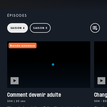
ÉPISODES
SAISON 4
SAISON 5
Bande-annonce
Comment devenir adulte
Chang
S04 | 20 sec
S04 • E0