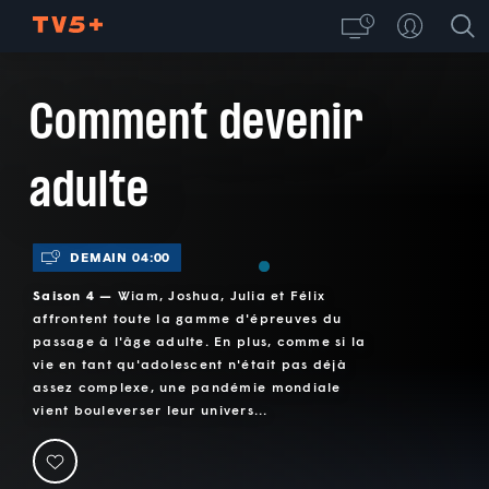
Comment devenir
adulte
DEMAIN 04:00
Saison 4 —
Wiam, Joshua, Julia et Félix
affrontent toute la gamme d'épreuves du
passage à l'âge adulte. En plus, comme si la
vie en tant qu'adolescent n'était pas déjà
assez complexe, une pandémie mondiale
vient bouleverser leur univers...