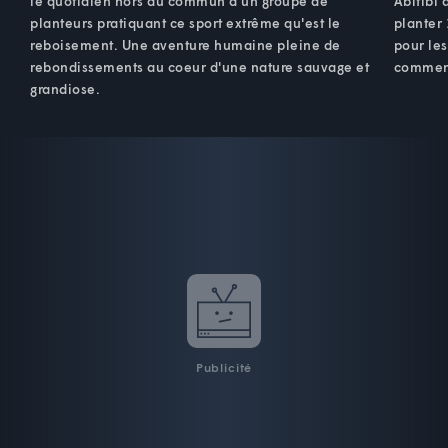
le quotidien hors du commun d'un groupe de
Abitibi 
planteurs pratiquant ce sport extrême qu'est le
planter 
reboisement. Une aventure humaine pleine de
pour les
rebondissements au coeur d'une nature sauvage et
commen
grandiose.
Publicité