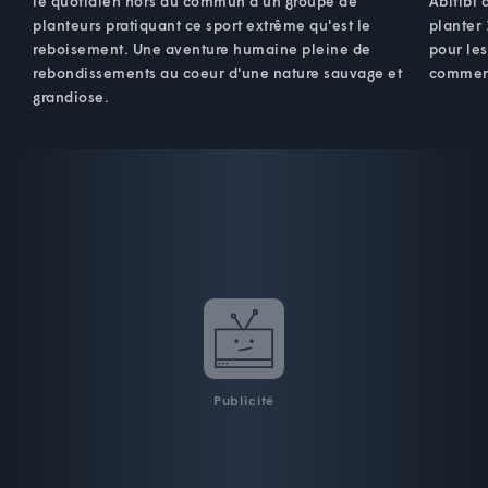
le quotidien hors du commun d'un groupe de
Abitibi 
planteurs pratiquant ce sport extrême qu'est le
planter 
reboisement. Une aventure humaine pleine de
pour les
rebondissements au coeur d'une nature sauvage et
commen
grandiose.
Publicité