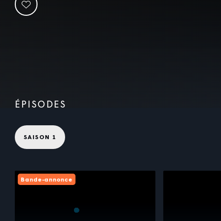
ÉPISODES
SAISON 1
Bande-annonce