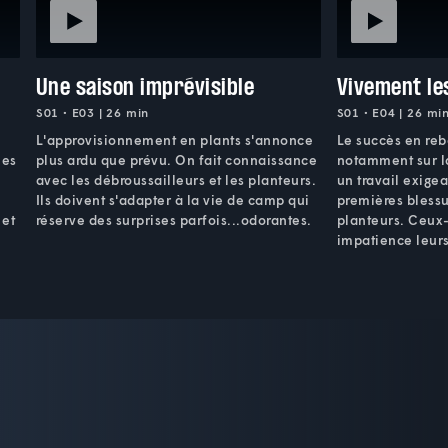
Une saison imprévisible
Vivement le
S01 • E03 | 26 min
S01 • E04 | 26 mi
L'approvisionnement en plants s'annonce
Le succès en re
les
plus ardu que prévu. On fait connaissance
notamment sur la
avec les débroussailleurs et les planteurs.
un travail exige
Ils doivent s'adapter à la vie de camp qui
premières blessu
 et
réserve des surprises parfois...odorantes.
planteurs. Ceux-
impatience leur