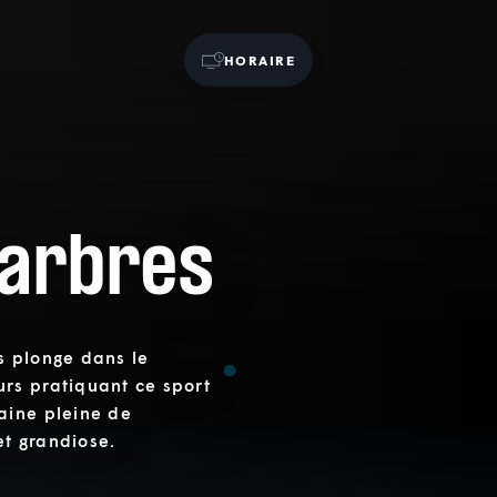
HORAIRE
arbres
s plonge dans le
rs pratiquant ce sport
aine pleine de
t grandiose.