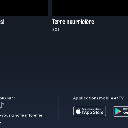
s!
Terre nourricière
S01
Applications mobile et TV
ous sur :
vous à notre infolettre :
+