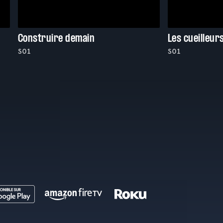
Construire demain
Les cueilleur
S01
S01