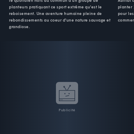
le quotidien hors du commun d'un groupe de
Abitibi 
planteurs pratiquant ce sport extrême qu'est le
planter 
reboisement. Une aventure humaine pleine de
pour les
rebondissements au coeur d'une nature sauvage et
commen
grandiose.
Publicité