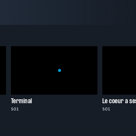
Terminal
Le coeur a se
S01
S01