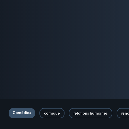
Comédies
comique
relations humaines
renc