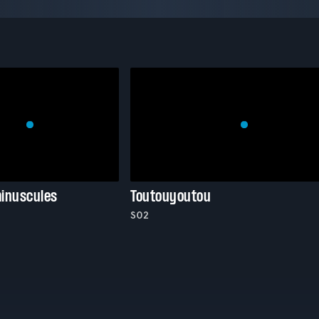
minuscules
Toutouyoutou
S02