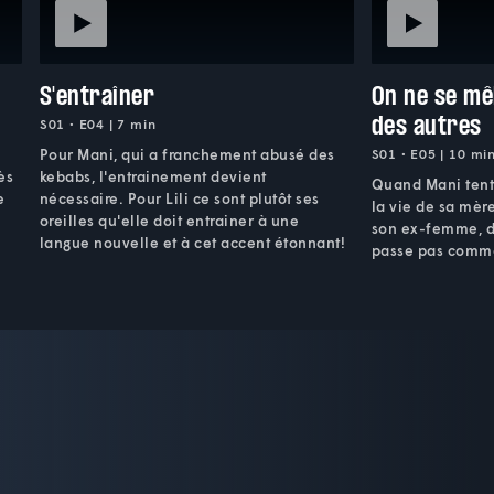
S'entraîner
On ne se mê
des autres
S01 • E04 | 7 min
Pour Mani, qui a franchement abusé des
S01 • E05 | 10 mi
ès
kebabs, l'entrainement devient
Quand Mani tente
e
nécessaire. Pour Lili ce sont plutôt ses
la vie de sa mèr
oreilles qu'elle doit entrainer à une
son ex-femme, d
langue nouvelle et à cet accent étonnant!
passe pas comme 