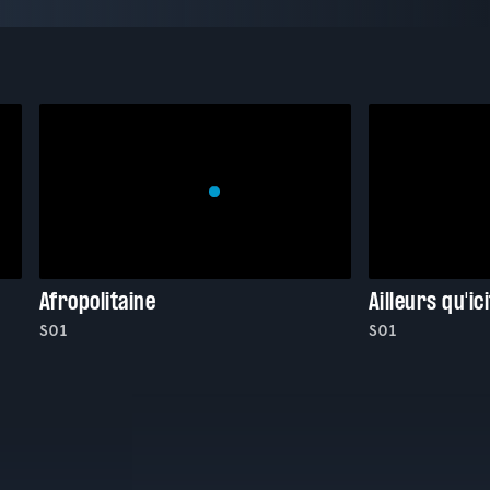
Afropolitaine
Ailleurs qu'ic
S01
S01