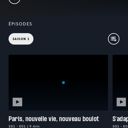
ÉPISODES
SAISON 1
Paris, nouvelle vie, nouveau boulot
S'ada
S01 • E01 | 9 min
S01 • E0