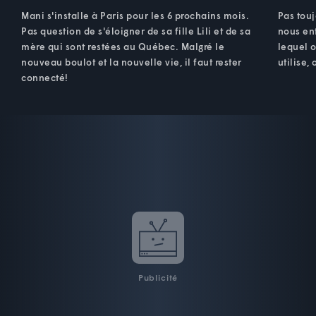
Mani s'installe à Paris pour les 6 prochains mois.
Pas tou
Pas question de s'éloigner de sa fille Lili et de sa
nous en
mère qui sont restées au Québec. Malgré le
lequel o
nouveau boulot et la nouvelle vie, il faut rester
utilise,
connecté!
Publicité