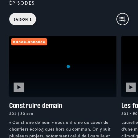
ÉPISODES
SAISON 1
Bande-annonce
Construire demain
Les f
S01 | 30 sec
S01 • E0
« Construire demain » nous entraîne au coeur de
Laurelle
chantiers écologiques hors du commun. On y suit
d'une m
plusieurs projets, notamment celui de Laurelle et
climatiq