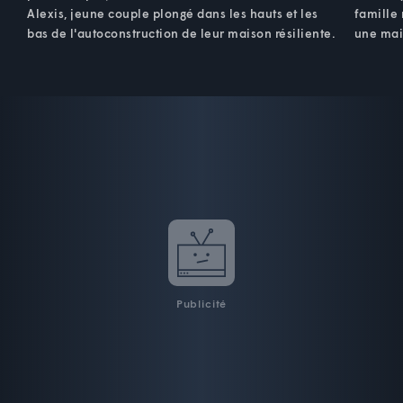
Alexis, jeune couple plongé dans les hauts et les
famille 
bas de l'autoconstruction de leur maison résiliente.
une mai
Publicité