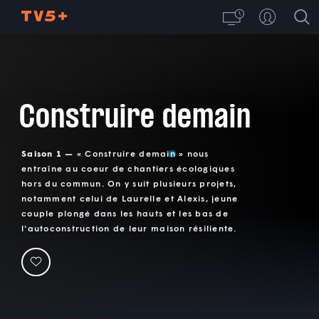
Construire demain
Saison 1 —
« Construire demain » nous
entraîne au coeur de chantiers écologiques
hors du commun. On y suit plusieurs projets,
notamment celui de Laurelle et Alexis, jeune
couple plongé dans les hauts et les bas de
l'autoconstruction de leur maison résiliente.