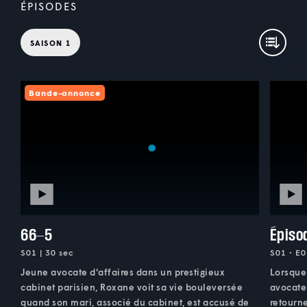
ÉPISODES
SAISON 1
Bande-annonce
66-5
Épiso
S01 | 30 sec
S01 • E0
Jeune avocate d'affaires dans un prestigieux
Lorsque 
cabinet parisien, Roxane voit sa vie bouleversée
avocate 
quand son mari, associé du cabinet, est accusé de
retourne