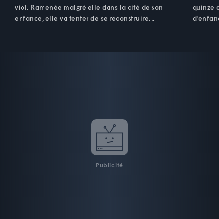
viol. Ramenée malgré elle dans la cité de son
quinze a
enfance, elle va tenter de se reconstruire...
d'enfanc
Publicité