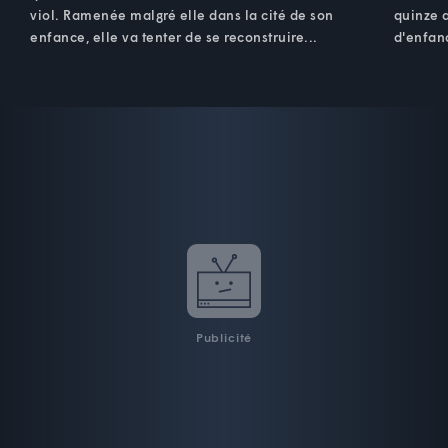
viol. Ramenée malgré elle dans la cité de son
quinze a
enfance, elle va tenter de se reconstruire...
d'enfanc
Publicité