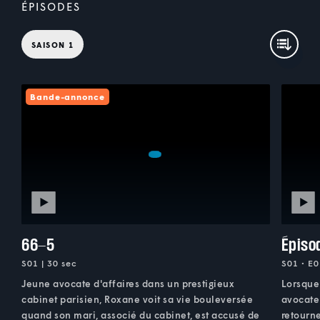
ÉPISODES
SAISON 1
Bande-annonce
66-5
Épiso
S01 | 30 sec
S01 • E0
Jeune avocate d'affaires dans un prestigieux
Lorsque 
cabinet parisien, Roxane voit sa vie bouleversée
avocate 
quand son mari, associé du cabinet, est accusé de
retourne