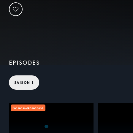
ÉPISODES
SAISON 1
Bande-annonce