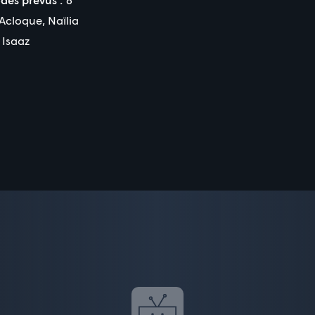
 Acloque
,
Naïlia
 Isaaz