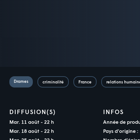
Drames
criminalité
France
relations humain
DIFFUSION(S)
INFOS
Mar. 11 août - 22 h
Année de produ
Mar. 18 août - 22 h
Pays d’origine :
Mar. 25 août - 22 h
Nombre d’épiso