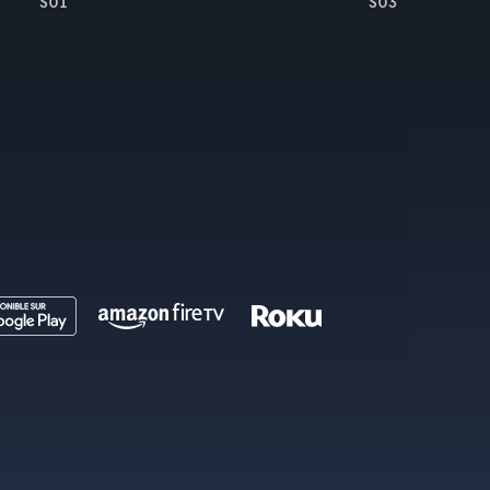
S01
S03