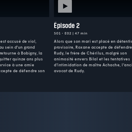
Épisode 2
S01 • E02 | 47 min
est accusé de viol,
Alors que son mari est placé en détenti
au sein d'un grand
provisoire, Roxane accepte de défendr
 retourne à Bobigny, la
Rudy, le frère de Chérilus, malgré son
quitter quinze ans plus
animosité envers Bilal et les tentatives
service à une amie
d'intimidation de maître Achache, l'anc
accepte de défendre son
avocat de Rudy.