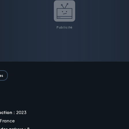
Publicité
es
ction :
2023
France
des prévus :
8