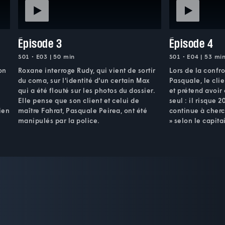
Épisode 3
Épisode 4
S01 • E03 | 50 min
S01 • E04 | 53 mi
on
Roxane interroge Rudy, qui vient de sortir
Lors de la confr
e
du coma, sur l'identité d'un certain Max
Pasquale, le cli
qui a été flouté sur les photos du dossier.
et prétend avoir
Elle pense que son client et celui de
seul : il risque 
ien
maître Fahrat, Pasquale Peirea, ont été
continue à cherc
manipulés par la police.
» selon le capit