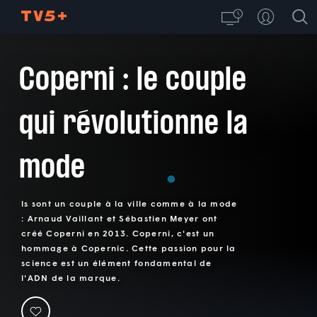
Coperni : le couple
qui révolutionne la
mode
ls sont un couple à la ville comme à la mode
: Arnaud Vaillant et Sébastien Meyer ont
créé Coperni en 2013. Coperni, c'est un
hommage à Copernic. Cette passion pour la
science est un élément fondamental de
l'ADN de la marque.