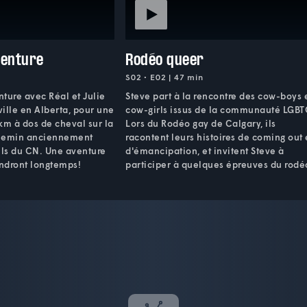
venture
Rodéo queer
S02 • E02 | 47 min
nture avec Réal et Julie
Steve part à la rencontre des cow-boys 
ille en Alberta, pour une
cow-girls issus de la communauté LGBT
km à dos de cheval sur la
Lors du Rodéo gay de Calgary, ils
 chemin anciennement
racontent leurs histoires de coming out 
ils du CN. Une aventure
d'émancipation, et invitent Steve à
endront longtemps!
participer à quelques épreuves du rodé