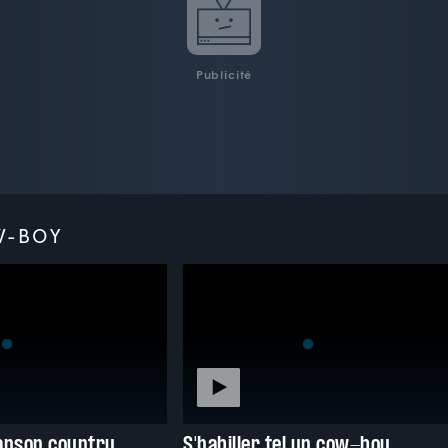
Publicité
W-BOY
anson country
S'habiller tel un cow-boy