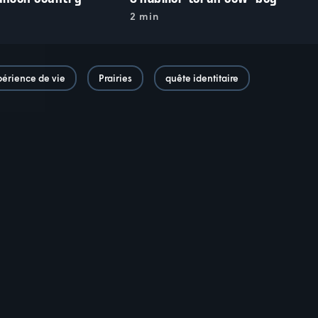
2 min
érience de vie
Prairies
quête identitaire