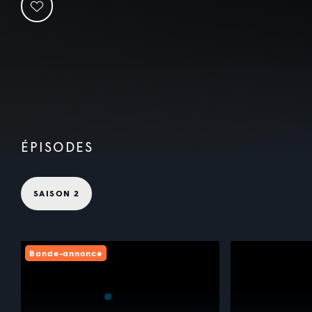
ÉPISODES
SAISON 2
Bande-annonce