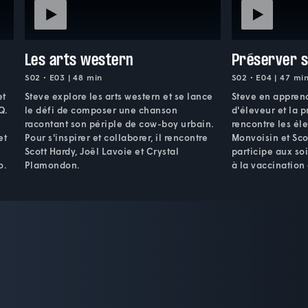
Les arts western
Préserver s
S02 • E03 | 48 min
S02 • E04 | 47 mi
et
Steve explore les arts western et se lance
Steve en apprend
Q.
le défi de composer une chanson
d'éleveur et la p
racontant son périple de cow-boy urbain.
rencontre les éle
et
Pour s'inspirer et collaborer, il rencontre
Monvoisin et Scot
Scott Hardy, Joël Lavoie et Crystal
participe aux so
o.
Plamondon.
à la vaccination