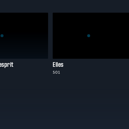
esprit
Elles
S01