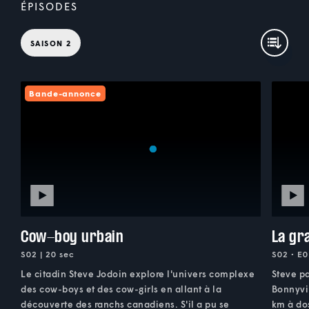
ÉPISODES
SAISON 2
Bande-annonce
Cow-boy urbain
La gr
S02 | 20 sec
S02 • E0
Le citadin Steve Jodoin explore l'univers complexe
Steve pa
des cow-boys et des cow-girls en allant à la
Bonnyvil
découverte des ranchs canadiens. S'il a pu se
km à dos