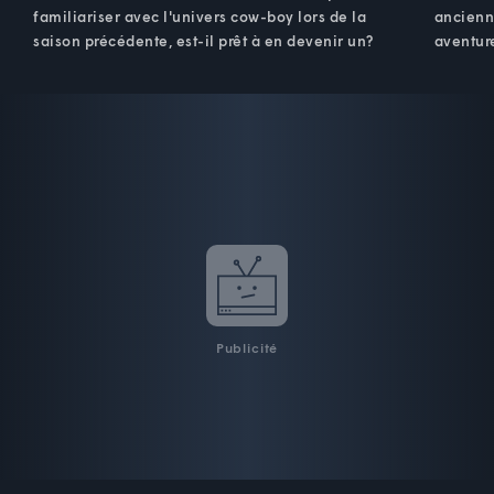
familiariser avec l'univers cow-boy lors de la
ancienn
saison précédente, est-il prêt à en devenir un?
aventure
Publicité