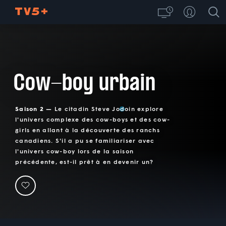
Cow-boy urbain
Saison 2 —
Le citadin Steve Jodoin explore
l'univers complexe des cow-boys et des cow-
girls en allant à la découverte des ranchs
canadiens. S'il a pu se familiariser avec
l'univers cow-boy lors de la saison
précédente, est-il prêt à en devenir un?