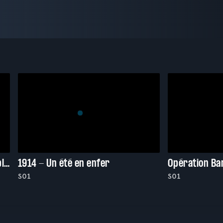
La guerre des trônes : la véritable histoire de l'Europe
1914 - Un été en enfer
S01
S01