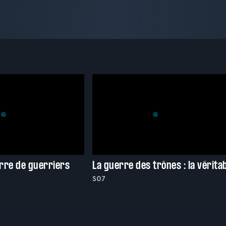
rre de guerriers
S07