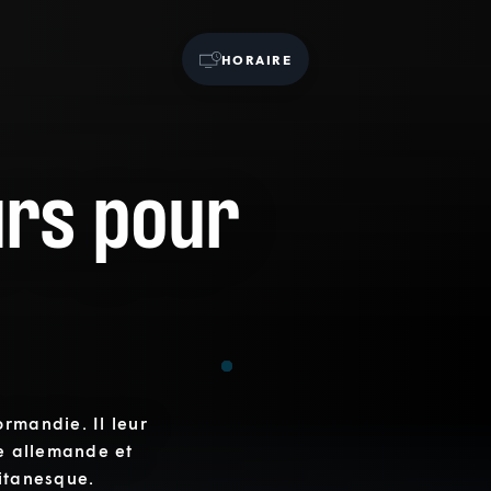
HORAIRE
urs pour
rmandie. Il leur
ce allemande et
titanesque.