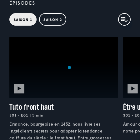
ÉPISODES
SAISON 1
SAISON 2
Tuto front haut
Être 
S01 • E01 | 5 min
S01 • E0
Ermance, bourgeoise en 1452, nous livre ses
Amour co
ingrédients secrets pour adopter la tendance
notre pr
coiffure du siècle : le front haut. Entre grossesses