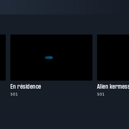
En résidence
Alien kermes
S01
S01