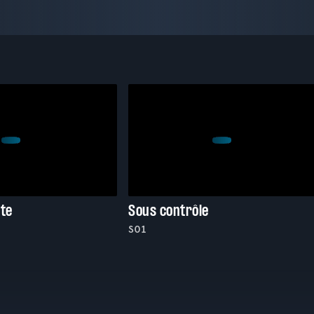
tte
Sous contrôle
S01