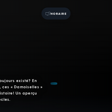
HORAIRE
oujours existé? En
 ces « Damoiselles »
istoire! Un aperçu
ècles.