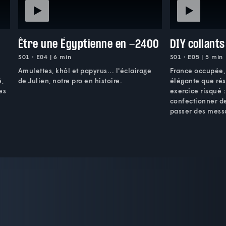
Être une Égyptienne en -2400
DIY collants
S01 • E04 | 6 min
S01 • E05 | 5 min
Amulettes, khôl et papyrus... l'éclairage
France occupée, 
é,
de Julien, notre pro en histoire.
élégante que rési
es
exercice risqué 
confectionner de
passer des mess