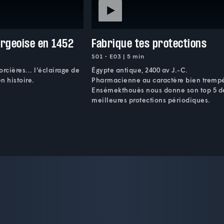
urgeoise en 1452
Fabrique tes protections
S01 • E03 | 5 min
rcières... l'éclairage de
Égypte antique, 2400 av J.-C.
en histoire.
Pharmacienne au caractère bien tremp
Ensémekthouès nous donne son top 5 d
meilleures protections périodiques.