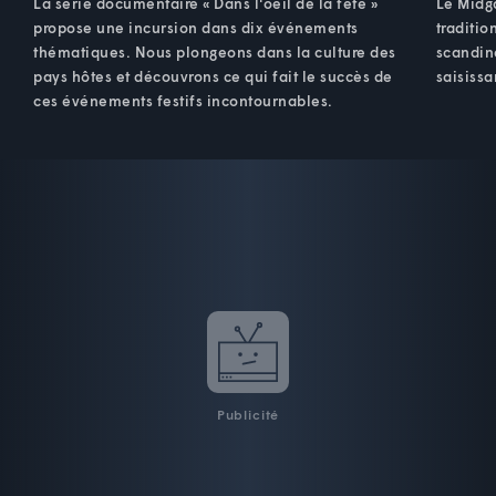
La série documentaire « Dans l'oeil de la fête »
Le Midga
propose une incursion dans dix événements
traditio
thématiques. Nous plongeons dans la culture des
scandina
pays hôtes et découvrons ce qui fait le succès de
saisissa
ces événements festifs incontournables.
Publicité