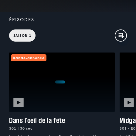
ÉPISODES
SAISON 1
Bande-annonce
Dans l'oeil de la fête
Midga
S01 | 30 sec
S01 • E0