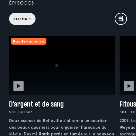
ÉPISODES
SAISON 1
Bande-annonce
D'argent et de sang
Fitous
S01 | 30 sec
S01 • E0
Deux escrocs de Belleville s'allient à un courtier
2009. Lo
des beaux quartiers pour organiser l'arnaque du
Weynach
siècle. Des milliards partis en fumée sur le nouveau
escroque