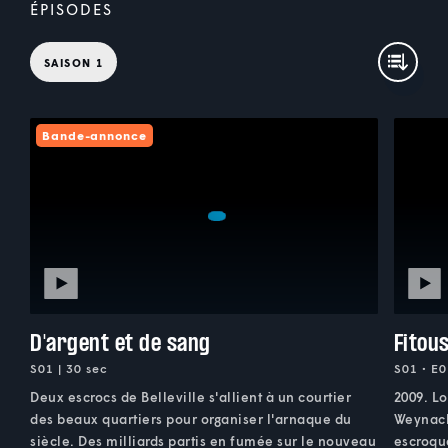
ÉPISODES
SAISON 1
Bande-annonce
D'argent et de sang
Fitous
S01 | 30 sec
S01 • E0
Deux escrocs de Belleville s'allient à un courtier
2009. Lo
des beaux quartiers pour organiser l'arnaque du
Weynach
siècle. Des milliards partis en fumée sur le nouveau
escroque