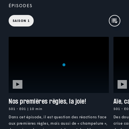
ÉPISODES
SAISON 1
Nos premières règles, la joie!
Aïe, c
S01 • E01 | 10 min
S01 • E0
Dans cet épisode, il est question des réactions face
Des doul
aux premières règles, mais aussi de « champelure »,
crise ca