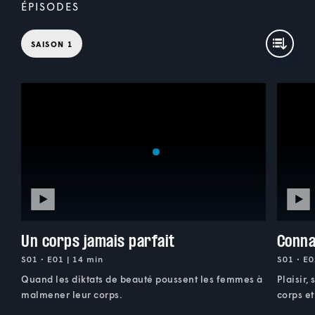
ÉPISODES
SAISON 1
Un corps jamais parfait
Conna
S01 • E01 | 14 min
S01 • E0
Quand les diktats de beauté poussent les femmes à
Plaisir,
malmener leur corps.
corps et