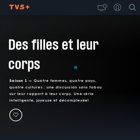
Des filles et leur
corps
Saison 1 —
Quatre femmes, quatre pays,
quatre cultures : une discussion sans tabou
sur leur rapport à leur corps. Une série
intelligente, joyeuse et décomplexée!