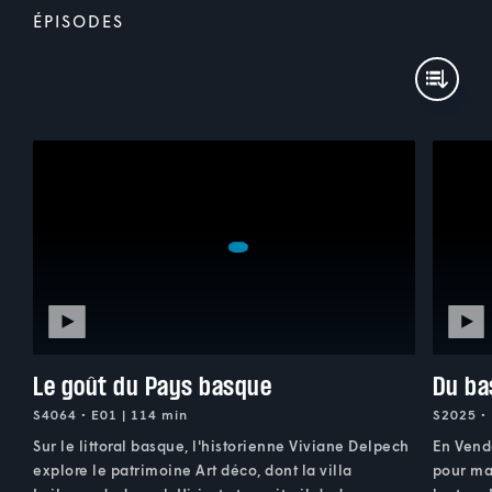
ÉPISODES
Le goût du Pays basque
Du ba
S4064 • E01 | 114 min
S2025 • 
Sur le littoral basque, l'historienne Viviane Delpech
En Vendé
explore le patrimoine Art déco, dont la villa
pour mai