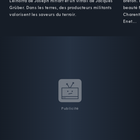
Leihorra de Joseph Hiriart et un vitrail de Jacques
breton. 
Grüber. Dans les terres, des producteurs militants
beauté 
valorisent les saveurs du terroir.
Charente
Enet...
Publicité