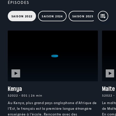
ÉPISODES
SAISON 2022
SAISON 2024
SAISON 2025
Kenya
Malte
S2022 • E01 | 26 min
S2022 • 
Au Kenya, plus grand pays anglophone d'Afrique de
Le malta
l'Est, le français est la première langue étrangère
de Malte
enseignée à l'école. Rencontre avec des
En compa