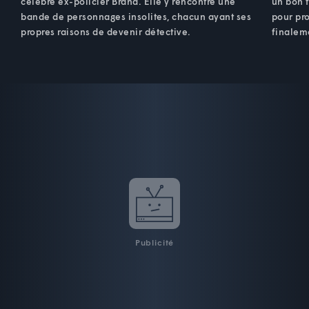
célèbre ex-policier Brand. Elle y rencontre une
un bon f
bande de personnages insolites, chacun ayant ses
pour pro
propres raisons de devenir détective.
finaleme
Publicité