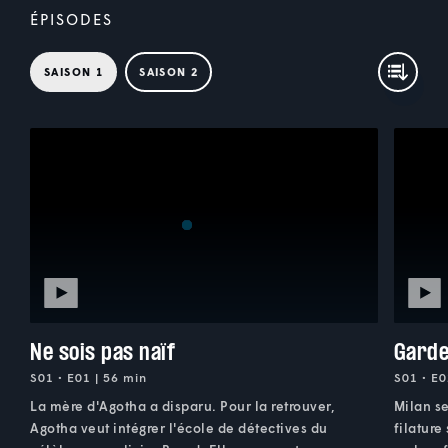
ÉPISODES
SAISON 1
SAISON 2
Ne sois pas naïf
Garde
S01 • E01 | 56 min
S01 • E0
La mère d'Agotha a disparu. Pour la retrouver,
Milan s
Agotha veut intégrer l'école de détectives du
filature