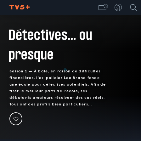
Détectives... ou
presque
Saison 1 —
À Bâle, en raison de difficultés
financières, l'ex-policier Leo Brand fonde
une école pour détectives potentiels. Afin de
tirer le meilleur parti de l'école, ses
débutants amateurs résolvent des cas réels.
Tous ont des profils bien particuliers...