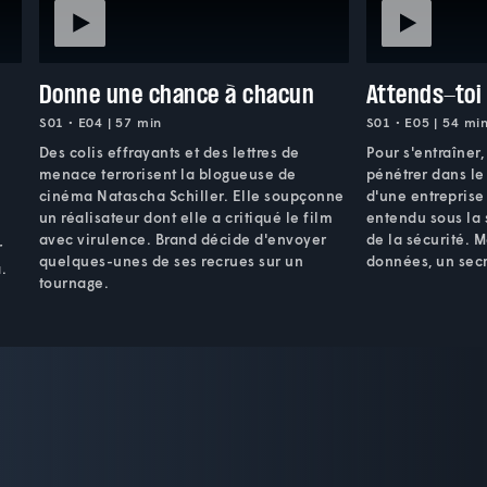
Donne une chance à chacun
Attends-toi 
S01 • E04 | 57 min
S01 • E05 | 54 mi
Des colis effrayants et des lettres de
Pour s'entraîner,
menace terrorisent la blogueuse de
pénétrer dans l
cinéma Natascha Schiller. Elle soupçonne
d'une entrepris
un réalisateur dont elle a critiqué le film
entendu sous la 
avec virulence. Brand décide d'envoyer
de la sécurité. M
r
quelques-unes de ses recrues sur un
données, un secre
.
tournage.
.