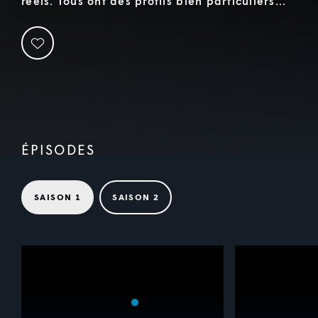
réels. Tous ont des profils bien particuliers...
ÉPISODES
SAISON 1
SAISON 2