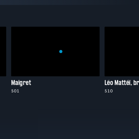
Maigret
Léo Mattéï, b
S01
S10