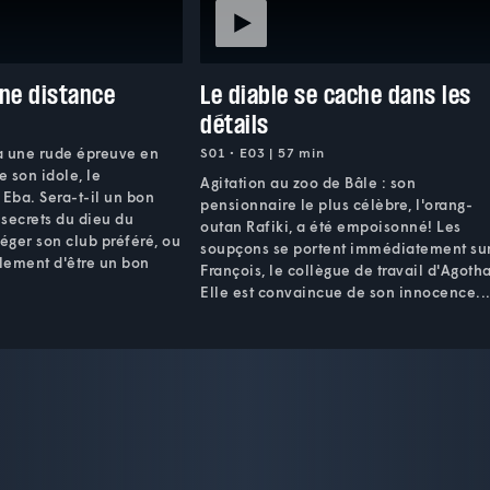
ne distance
Le diable se cache dans les
détails
à une rude épreuve en
S01 • E03 | 57 min
e son idole, le
Agitation au zoo de Bâle : son
 Eba. Sera-t-il un bon
pensionnaire le plus célèbre, l'orang-
 secrets du dieu du
outan Rafiki, a été empoisonné! Les
téger son club préféré, ou
soupçons se portent immédiatement su
alement d'être un bon
François, le collègue de travail d'Agotha
Elle est convaincue de son innocence..