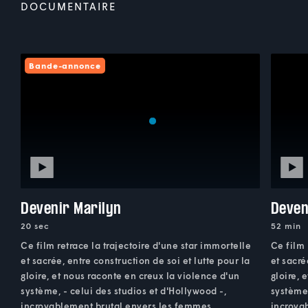
DOCUMENTAIRE
Bande-annonce
Devenir Marilyn
Deven
20 sec
52 min
Ce film retrace la trajectoire d'une star immortelle
Ce film 
et sacrée, entre construction de soi et lutte pour la
et sacré
gloire, et nous raconte en creux la violence d'un
gloire, 
système, - celui des studios et d'Hollywood -,
système,
incroyablement brutal envers les femmes.
incroya