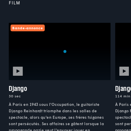
FILM
Bande-annonce
Django
Djang
30 sec
114 min
À Paris en 1943 sous l'Occupation, le guitariste
À Paris 
Django Reinhardt triomphe dans les salles de
Django 
spectacle, alors qu'en Europe, ses frères tsiganes
spectacl
sont persécutés. Ses affaires se gâtent lorsque la
sont per
propagande nazie veut l'envoyer jouer en
propaga