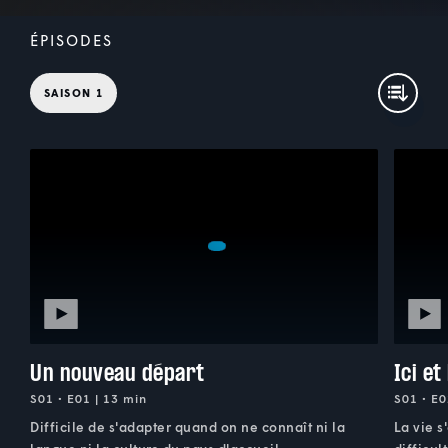
ÉPISODES
SAISON 1
Un nouveau départ
Ici et
S01 • E01 | 13 min
S01 • E0
Difficile de s'adapter quand on ne connaît ni la
La vie s