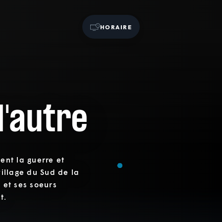
HORAIRE
l'autre
ient la guerre et
village du Sud de la
s et ses soeurs
t.