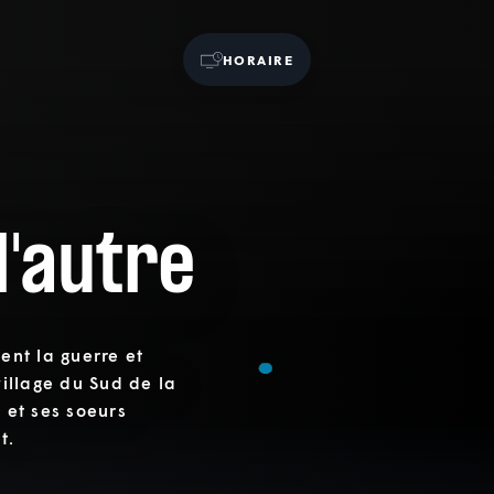
HORAIRE
l'autre
ient la guerre et
village du Sud de la
s et ses soeurs
t.