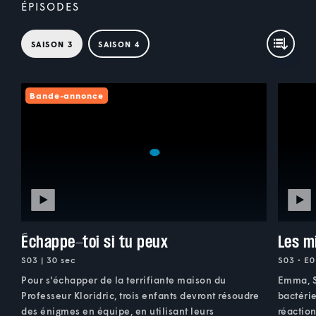
ÉPISODES
SAISON 3
SAISON 4
Bande-annonce
Échappe-toi si tu peux
Les m
S03 | 30 sec
S03 • E0
Pour s'échapper de la terrifiante maison du
Emma, Si
Professeur Kloridric, trois enfants devront résoudre
bactérie
des énigmes en équipe, en utilisant leurs
réactio