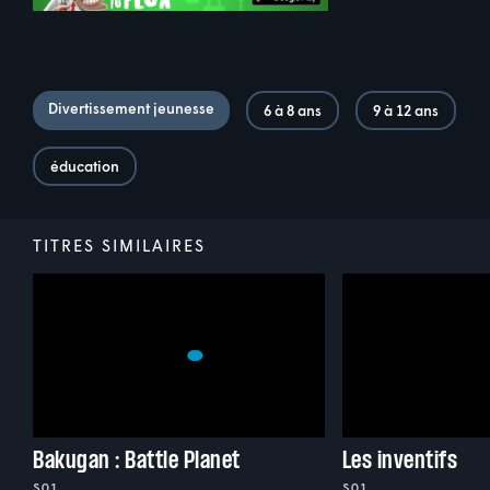
Divertissement jeunesse
6 à 8 ans
9 à 12 ans
éducation
TITRES SIMILAIRES
Bakugan : Battle Planet
Les inventifs
S01
S01