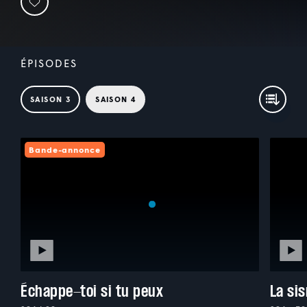
ÉPISODES
SAISON 3
SAISON 4
Bande-annonce
Échappe-toi si tu peux
La si