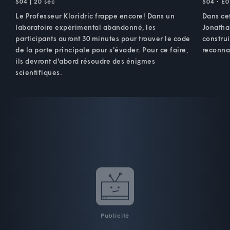
S04 | 20 sec
S04 • E0
Le Professeur Kloridric frappe encore! Dans un
Dans cet
laboratoire expérimental abandonné, les
Jonatha
participants auront 30 minutes pour trouver le code
construi
de la porte principale pour s'évader. Pour ce faire,
reconna
ils devront d'abord résoudre des énigmes
scientifiques.
Publicité