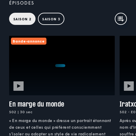
ÉPISODES
SAISON 2
SAISON 3
Bande-annonce
En marge du monde
Iratx
S02 | 30 sec
S02 • E0
« En marge du monde » dresse un portrait étonnant
Après av
de ceux et celles qui préfèrent consciemment
nom d'Ir
s'isoler ou adopter un style de vie radicalement
souffre 