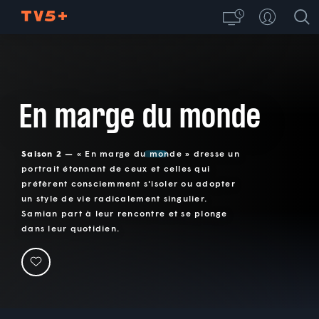
En marge du monde
Saison 2 —
« En marge du monde » dresse un
portrait étonnant de ceux et celles qui
préfèrent consciemment s'isoler ou adopter
un style de vie radicalement singulier.
Samian part à leur rencontre et se plonge
dans leur quotidien.