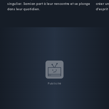
singulier. Samian part à leur rencontre et se plonge
créer un
dans leur quotidien.
d'esprit
Publicité