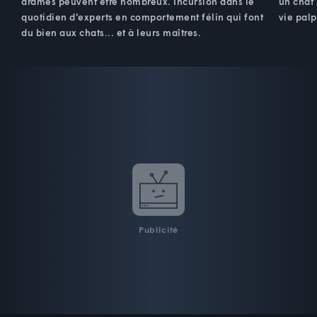
drames peuvent être nombreux. Incursion dans le
un chat
quotidien d'experts en comportement félin qui font
vie palp
du bien aux chats... et à leurs maîtres.
Publicité