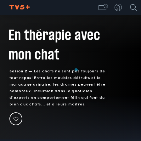
En thérapie avec
mon chat
Saison 2 —
Les chats ne sont pas toujours de
tout repos! Entre les meubles détruits et le
marquage urinaire, les drames peuvent être
nombreux. Incursion dans le quotidien
d'experts en comportement félin qui font du
bien aux chats... et à leurs maîtres.