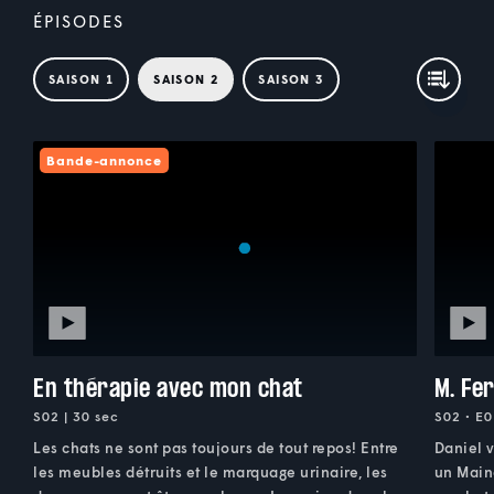
ÉPISODES
SAISON 1
SAISON 2
SAISON 3
Bande-annonce
En thérapie avec mon chat
M. Fe
S02 | 30 sec
S02 • E0
Les chats ne sont pas toujours de tout repos! Entre
Daniel v
les meubles détruits et le marquage urinaire, les
un Maine