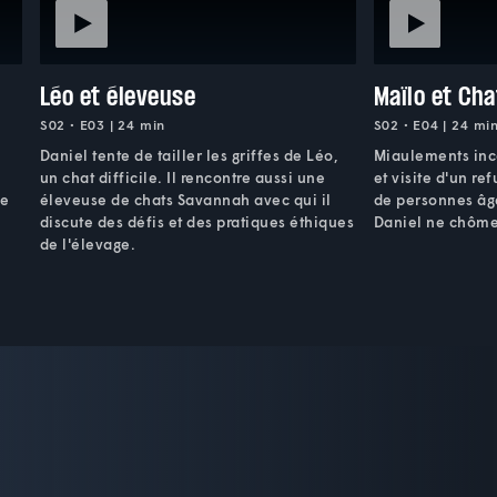
Léo et éleveuse
Maïlo et Ch
S02 • E03 | 24 min
S02 • E04 | 24 mi
Daniel tente de tailler les griffes de Léo,
Miaulements inc
un chat difficile. Il rencontre aussi une
et visite d'un re
se
éleveuse de chats Savannah avec qui il
de personnes âgé
discute des défis et des pratiques éthiques
Daniel ne chôme
de l'élevage.