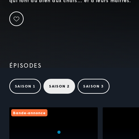
qui font du bien aux chats... et à leurs maîtres.
ÉPISODES
SAISON 1
SAISON 2
SAISON 3
Bande-annonce