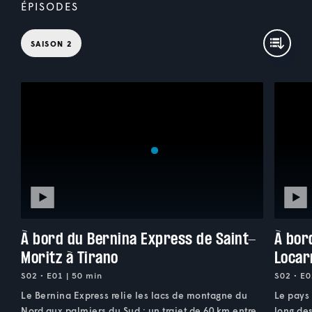
ÉPISODES
SAISON 2
À bord du Bernina Express de Saint-
À bor
Moritz à Tirano
Locar
S02 • E01 | 50 min
S02 • E0
Le Bernina Express relie les lacs de montagne du
Le pays 
Nord aux palmiers du Sud : un trajet de 60 km entre
long des