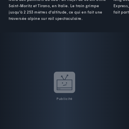
Saint-Moritz et Tirano, en Italie. Le train grimpe
Express,
jusqu'à 2 253 mètres d'altitude, ce qui en fait une
fait par
traversée alpine sur rail spectaculaire.
Publicité