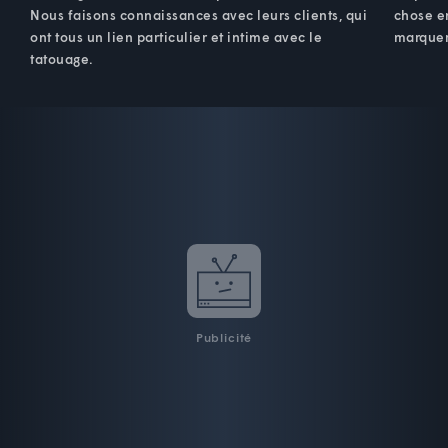
Nous faisons connaissances avec leurs clients, qui
chose e
ont tous un lien particulier et intime avec le
marquer
tatouage.
Publicité