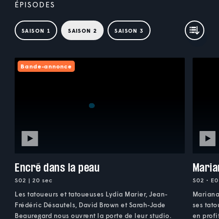
ÉPISODES
SAISON 1
SAISON 2
SAISON 3
Bande-annonce
Encré dans la peau
Maria
S02 | 20 sec
S02 • E0
Les tatoueurs et tatoueuses Lydia Marier, Jean-
Mariana
Frédéric Désautels, David Brown et Sarah-Jade
ses tato
Beauregard nous ouvrent la porte de leur studio.
en profi