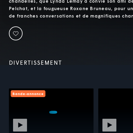
chandelles, que Lynda Lemay a convié son ami de
Pelchat, et la fougueuse Roxane Bruneau, pour u
de franches conversations et de magnifiques cha
DIVERTISSEMENT
Bande-annonce