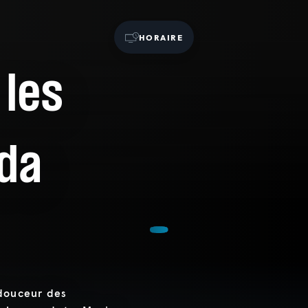
HORAIRE
 les
nda
 douceur des