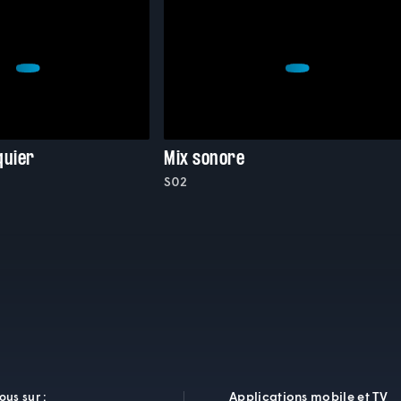
quier
Mix sonore
S02
Applications mobile et TV
ous sur :