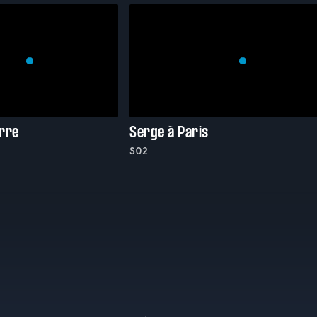
erre
Serge à Paris
S02