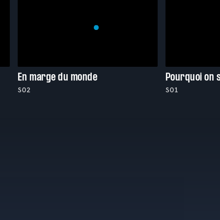
En marge du monde
Pourquoi on 
S02
S01