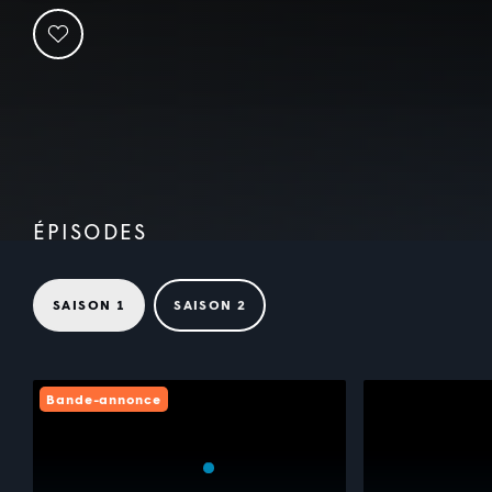
ÉPISODES
SAISON 1
SAISON 2
Bande-annonce