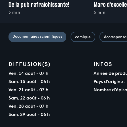
De la pub rafraîchissante!
Marc d'excell
3 min
5 min
Documentaires scientifiques
comique
écoresponsab
DIFFUSION(S)
INFOS
Ven. 14 août - 07 h
Année de produ
Sam. 15 août - 06 h
Pays d’origine :
Ven. 21 août - 07 h
Nombre d’épiso
Sam. 22 août - 06 h
Ven. 28 août - 07 h
Sam. 29 août - 06 h