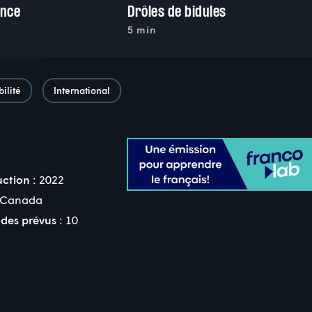
ence
Drôles de bidules
5 min
ilité
International
ction :
2022
Canada
des prévus :
10