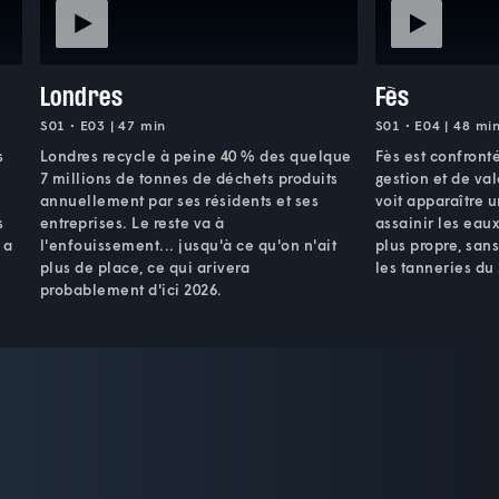
Londres
Fès
S01 • E03 | 47 min
S01 • E04 | 48 mi
s
Londres recycle à peine 40 % des quelque
Fès est confront
7 millions de tonnes de déchets produits
gestion et de va
annuellement par ses résidents et ses
voit apparaître u
s
entreprises. Le reste va à
assainir les eau
 a
l'enfouissement... jusqu'à ce qu'on n'ait
plus propre, sans
plus de place, ce qui arivera
les tanneries du 
probablement d'ici 2026.