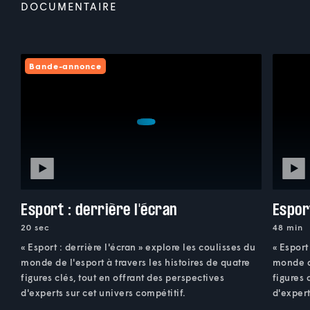
DOCUMENTAIRE
Bande-annonce
Esport : derrière l'écran
Esport
20 sec
48 min
« Esport : derrière l'écran » explore les coulisses du
« Esport
monde de l'esport à travers les histoires de quatre
monde de
figures clés, tout en offrant des perspectives
figures 
d'experts sur cet univers compétitif.
d'expert