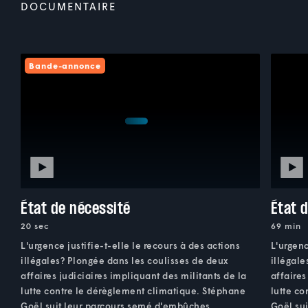
DOCUMENTAIRE
Bande-annonce
État de nécessité
État 
20 sec
69 min
L'urgence justifie-t-elle le recours à des actions
L'urgenc
illégales? Plongée dans les coulisses de deux
illégale
affaires judiciaires impliquant des militants de la
affaires
lutte contre le dérèglement climatique. Stéphane
lutte c
Goël suit leur parcours semé d'embûches.
Goël su