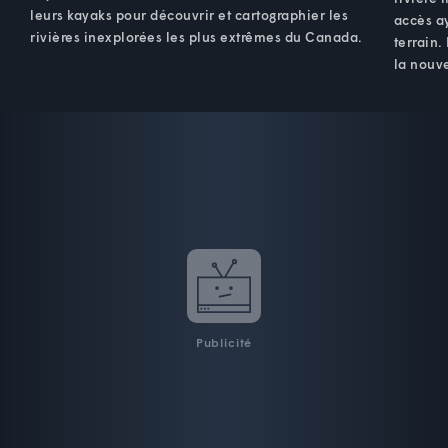
leurs kayaks pour découvrir et cartographier les
accès ay
rivières inexplorées les plus extrêmes du Canada.
terrain.
la nouve
Publicité