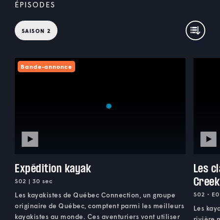
ÉPISODES
SAISON 2
Bande-annonce
Expédition kayak
Les c
Creek
S02 | 30 sec
S02 • E0
Les kayakistes de Québec Connection, un groupe
originaire de Québec, comptent parmi les meilleurs
Les kaya
kayakistes au monde. Ces aventuriers vont utiliser
rivière 