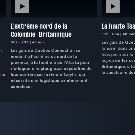
L'extrême nord de la
La haute Ts
Colombie-Britannique
S02 • E04 | 48 mi
S02 • E03 | 48 min
Les gars de Qué
lancent dans un
n
Les gars de Québec Connection se
trois jours sur la
rendent à l'extrême au nord de la
région de Terrac
province, à la frontière de l'Alaska pour
Britannique, à la
s'attaquer à la plus grosse expédition de
le sanctuaire des
Une
leur carrière sur la rivière Tsaytis, qui
nécessite une logistique extrêmement
complexe.