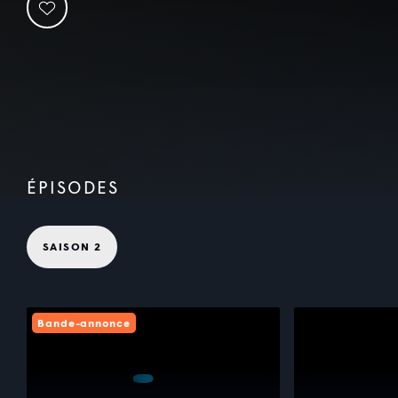
ÉPISODES
SAISON 2
Bande-annonce