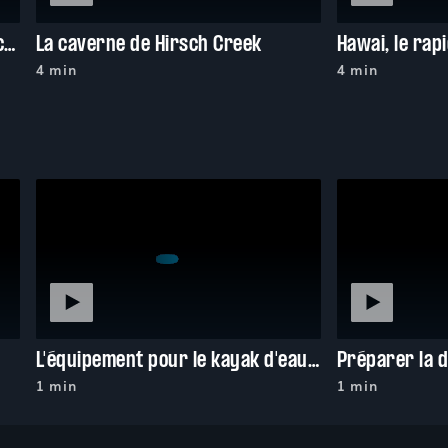
La descente à 100 km/h de l'évacuateur de crue de Lions Bay
La caverne de Hirsch Creek
4 min
4 min
L'équipement pour le kayak d'eau vive
1 min
1 min