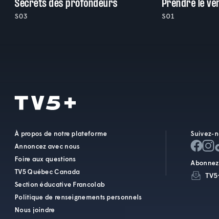
Secrets des profondeurs
Prendre le ve
S03
S01
À propos de notre plateforme
Suivez-n
Annoncez avec nous
Foire aux questions
Abonnez-
TV5 Québec Canada
TV5
Section éducative Francolab
Politique de renseignements personnels
Nous joindre