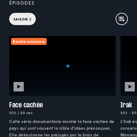
ÉPISODES
SAISON 1
Bande-annonce
Face cachée
Irak
S01 | 20 sec
S01 • E0
Cette série documentaire montre la face cachée de
L'Irak é
pays qui sont souvent la cible d'idées préconçues.
conserva
Elle déboulonne les préjugés par le biais de
Marceau