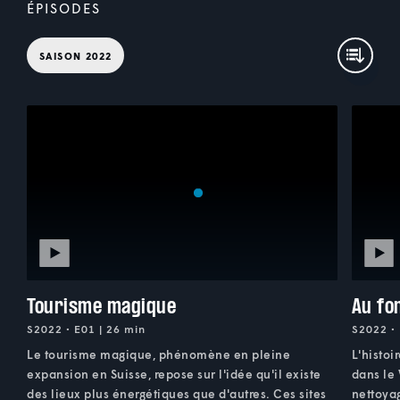
ÉPISODES
SAISON 2022
Tourisme magique
Au fo
S2022 • E01 | 26 min
S2022 • 
Le tourisme magique, phénomène en pleine
L'histoi
expansion en Suisse, repose sur l'idée qu'il existe
dans le 
des lieux plus énergétiques que d'autres. Ces sites
nettoya