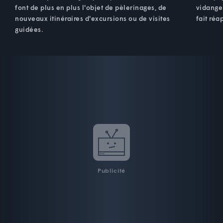
font de plus en plus l'objet de pèlerinages, de
vidange 
nouveaux itinéraires d'excursions ou de visites
fait réa
guidées.
Publicité